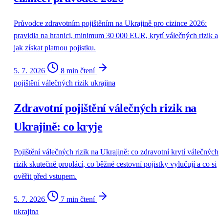
Průvodce zdravotním pojištěním na Ukrajině pro cizince 2026:
pravidla na hranici, minimum 30 000 EUR, krytí válečných rizik a
jak získat platnou pojistku.
5. 7. 2026
8 min čtení
pojištění válečných rizik ukrajina
Zdravotní pojištění válečných rizik na
Ukrajině: co kryje
Pojištění válečných rizik na Ukrajině: co zdravotní krytí válečných
rizik skutečně proplácí, co běžné cestovní pojistky vylučují a co si
ověřit před vstupem.
5. 7. 2026
7 min čtení
ukrajina