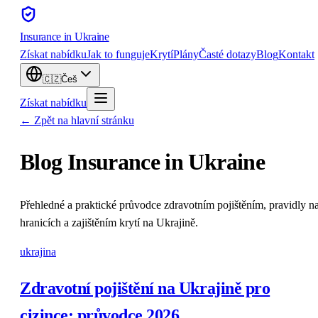
Insurance
in Ukraine
Získat nabídku
Jak to funguje
Krytí
Plány
Časté dotazy
Blog
Kontakt
🇨🇿
Češ
Získat nabídku
← Zpět na hlavní stránku
Blog Insurance in Ukraine
Přehledné a praktické průvodce zdravotním pojištěním, pravidly n
hranicích a zajištěním krytí na Ukrajině.
ukrajina
Zdravotní pojištění na Ukrajině pro
cizince: průvodce 2026