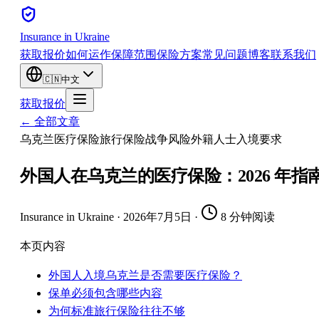
Insurance
in Ukraine
获取报价
如何运作
保障范围
保险方案
常见问题
博客
联系我们
🇨🇳
中文
获取报价
← 全部文章
乌克兰
医疗保险
旅行保险
战争风险
外籍人士
入境要求
外国人在乌克兰的医疗保险：2026 年指
Insurance in Ukraine
·
2026年7月5日
·
8 分钟阅读
本页内容
外国人入境乌克兰是否需要医疗保险？
保单必须包含哪些内容
为何标准旅行保险往往不够