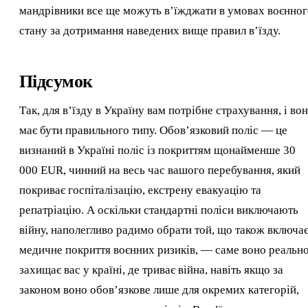
мандрівники все ще можуть в’їжджати в умовах воєнног
стану за дотримання наведених вище правил в’їзду.
Підсумок
Так, для в’їзду в Україну вам потрібне страхування, і во
має бути правильного типу. Обов’язковий поліс — це
визнаний в Україні поліс із покриттям щонайменше 30
000 EUR, чинний на весь час вашого перебування, який
покриває госпіталізацію, екстрену евакуацію та
репатріацію. А оскільки стандартні поліси виключають
війну, наполегливо радимо обрати той, що також включа
медичне покриття воєнних ризиків, — саме воно реальн
захищає вас у країні, де триває війна, навіть якщо за
законом воно обов’язкове лише для окремих категорій,