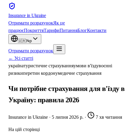
Insurance
in Ukraine
Отримати розрахунок
Як це
працює
Покриття
Тарифи
Питання
Блог
Контакти
🇺🇦
Укр
Отримати розрахунок
← Усі статті
україна
туристичне страхування
умови в'їзду
воєнні
ризики
перетин кордону
медичне страхування
Чи потрібне страхування для в'їзду в
Україну: правила 2026
Insurance in Ukraine
·
5 липня 2026 р.
·
7 хв читання
На цій сторінці