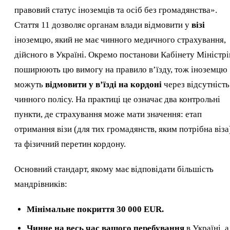
правовий статус іноземців та осіб без громадянства».
Стаття 11 дозволяє органам влади відмовити у
візі
іноземцю, який не має чинного медичного страхування,
дійсного в Україні. Окремо постанови Кабінету Міністрі
поширюють цю вимогу на правило в’їзду, тож іноземцю
можуть
відмовити у в’їзді на кордоні
через відсутність
чинного полісу. На практиці це означає два контрольні
пункти, де страхування може мати значення: етап
отримання візи (для тих громадянств, яким потрібна віза
та фізичний перетин кордону.
Основний стандарт, якому має відповідати більшість
мандрівників:
Мінімальне покриття 30 000 EUR.
Чинне на весь час вашого перебування
в Україні, а