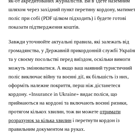
як-от акредитованих журналістів. Ви в’їдете наземним
шляхом через західний пункт перетину кордону, матиме
поліс при собі (PDF цілком підходить) і будете готові
показати підтвердження коштів.
Завжди уточнюйте актуальні правила, які залежать від
громадянства, у Державній прикордонній службі Україн
та у своєму посольстві перед виїздом, оскільки вимоги
можуть змінюватися. А якщо ваш наявний туристичний
поліс виключає війну та воєнні дії, як більшість із них,
оформіть належне покриття, перш ніж дістанетеся
кордону. «Insurance in Ukraine» видає поліси, що
приймаються на кордоні та включають воєнні ризики,
протягом кількох хвилин, тож ви можете
отримати
розрахунок за кілька хвилин
і перетнути кордон із
правильним документом на руках.