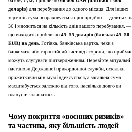
базову суму приблизно
66 000 UAH (близько 1 600
доларів)
для перебування до одного місяця. Для інших
термінів сума розраховується пропорційно — ділиться н
30 і множиться на кількість днів вашого перебування, —
що виходить приблизно
45–55 доларів (близько 45–50
EUR) на день
. Готівка, банківська картка, чеки з
банкомата або гарантійний лист від сторони, що приймає
можуть слугувати підтвердженням. Перевірте актуальні
настанови Державної прикордонної служби, оскільки
прожитковий мінімум індексується, а загальна сума
масштабується залежно від того, наскільки довго ви
плануєте залишатися.
Чому покриття «воєнних ризиків» 
та частина, яку більшість людей