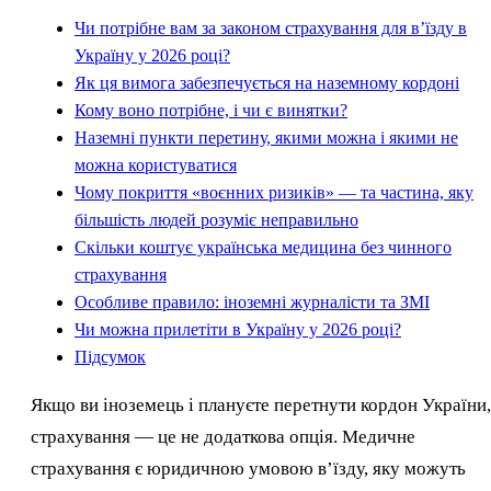
Чи потрібне вам за законом страхування для в’їзду в
Україну у 2026 році?
Як ця вимога забезпечується на наземному кордоні
Кому воно потрібне, і чи є винятки?
Наземні пункти перетину, якими можна і якими не
можна користуватися
Чому покриття «воєнних ризиків» — та частина, яку
більшість людей розуміє неправильно
Скільки коштує українська медицина без чинного
страхування
Особливе правило: іноземні журналісти та ЗМІ
Чи можна прилетіти в Україну у 2026 році?
Підсумок
Якщо ви іноземець і плануєте перетнути кордон України,
страхування — це не додаткова опція. Медичне
страхування є юридичною умовою в’їзду, яку можуть