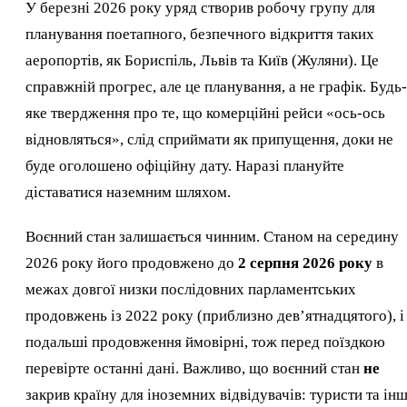
У березні 2026 року уряд створив робочу групу для
планування поетапного, безпечного відкриття таких
аеропортів, як Бориспіль, Львів та Київ (Жуляни). Це
справжній прогрес, але це планування, а не графік. Будь-
яке твердження про те, що комерційні рейси «ось-ось
відновляться», слід сприймати як припущення, доки не
буде оголошено офіційну дату. Наразі плануйте
діставатися наземним шляхом.
Воєнний стан залишається чинним. Станом на середину
2026 року його продовжено до
2 серпня 2026 року
в
межах довгої низки послідовних парламентських
продовжень із 2022 року (приблизно дев’ятнадцятого), і
подальші продовження ймовірні, тож перед поїздкою
перевірте останні дані. Важливо, що воєнний стан
не
закрив країну для іноземних відвідувачів: туристи та інш