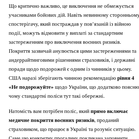
Що критично важливо, це виключення не обмежується
учасниками бойових дій. Навіть невинному сторонньом
спостерігачу, який постраждав у пов’язаній із війною
події, можуть відмовити у виплаті за стандартним
застереженням про виключення воєнних ризиків.
Покриття зазвичай анулюється цими застереженнями та
андеррайтинговими рішеннями страховиків, і державні
поради щодо подорожей є одним із чинників у цьому.
США наразі зберігають чинною рекомендацію
рівня 4
«Не подорожуйте»
щодо України, що додатково поясню
чому стандартні поліси тут такі обережні.
Натомість вам потрібен поліс, який
прямо включає
медичне покриття воєнних ризиків
, проданий
страховиком, що працює в Україні та розуміє ситуацію.
Саме цю конкретну прогалину покликана заповнити