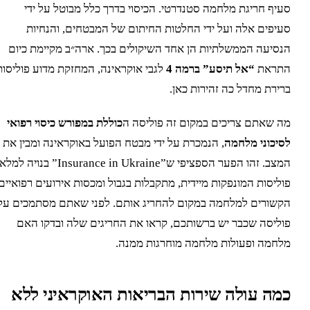
עיף חריגת מלחמה סטנדרטי. הכיסוי בדרך כלל מבוטל על ידי
עיפים אלה ועל ידי החלטות החיתום של המבטחים, והנחיות
נסיעה הממשלתיות הן אחד השיקולים בכך. ארה״ב מקיימת כיום
תראת
“אל תיסע” ברמה 4
לגבי אוקראינה, המחזקת מדוע פוליסות
רירת מחדל כה זהירות כאן.
ה שאתם צריכים במקום זה פוליסה ה
כוללת במפורש כיסוי רפואי
סיכוני מלחמה
, הנמכרת על ידי מבטח הפועל באוקראינה ומבין את
המצב. זהו הפער הספציפי ש”Insurance in Ukraine” בנויה למלא:
וליסות המונפקות מיידית, מתקבלות בגבול ומכסות אירועים רפואיים
קשורים למלחמה במקום להחריג אותם. לפני שאתם מסתמכים על
וליסה שכבר יש ברשותכם, קראו את החריגים שלה ובדקו האם
לחמה ופעולות מלחמה מוחרגות ממנה.
מה עולה שירות הבריאות האוקראיני ללא