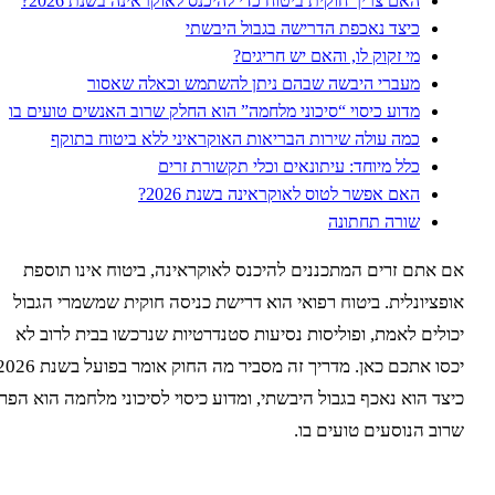
האם צריך חוקית ביטוח כדי להיכנס לאוקראינה בשנת 2026?
כיצד נאכפת הדרישה בגבול היבשתי
מי זקוק לו, והאם יש חריגים?
מעברי היבשה שבהם ניתן להשתמש וכאלה שאסור
מדוע כיסוי “סיכוני מלחמה” הוא החלק שרוב האנשים טועים בו
כמה עולה שירות הבריאות האוקראיני ללא ביטוח בתוקף
כלל מיוחד: עיתונאים וכלי תקשורת זרים
האם אפשר לטוס לאוקראינה בשנת 2026?
שורה תחתונה
ם אתם זרים המתכננים להיכנס לאוקראינה, ביטוח אינו תוספת
ופציונלית. ביטוח רפואי הוא דרישת כניסה חוקית שמשמרי הגבול
כולים לאמת, ופוליסות נסיעות סטנדרטיות שנרכשו בבית לרוב לא
יכסו אתכם כאן. מדריך זה מסביר מה החוק אומר בפועל בשנת 2026,
יצד הוא נאכף בגבול היבשתי, ומדוע כיסוי לסיכוני מלחמה הוא הפרט
רוב הנוסעים טועים בו.