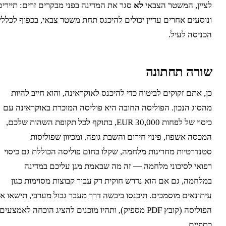
ציין, המשטר הצבאי
לא
סגר את המדינה בפני מבקרים זרים: תיירים
נוסעים אחרים עדיין יכולים להיכנס תחת משטר צבאי, בכפוף לכללי
כניסה לעיל.
ורה תחתונה
ן, אתם זקוקים לביטוח כדי להיכנס לאוקראינה, והוא חייב להיות
הסוג הנכון. הפוליסה החובה היא פוליסה המוכרת באוקראינה עם
כיסוי של לפחות 30,000 EUR, בתוקף לכל תקופת השהות שלכם,
מכסה אשפוז, פינוי חירום והשבת גופה. ומכיוון שפוליסות
טנדרטיות מחריגות מלחמה, שקלו בחום פוליסה הכוללת גם כיסוי
פואי לסיכוני מלחמה — זה מה שבאמת מגן עליכם במדינה
מלחמה, גם אם הוא נדרש חוקית רק עבור קבוצות מסוימות כגון
יתונאים מוסמכים. תיכנסו ביבשה דרך מעבר גבול מערבי, תישאו את
הפוליסה (קובץ PDF מספיק), ותהיו מוכנים להציג הוכחה לאמצעים
ספיים.