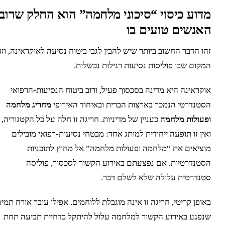
דוע כיסוי “סיכוני מלחמה” הוא החלק שרוב
אנשים טועים בו
הו הדבר החשוב ביותר שיש להבין לגבי ביטוח נסיעה לאוקראינה, וזהו
מקום שבו פוליסות נסיעות רגילות נכשלות.
וקראינה היא מדינה בסכסוך פעיל, ורוב ביטוח הנסיעות-הרפואי
סטנדרטי הנמכר בארצות הברית ובאיחוד האירופי
מחריג מלחמה
פעולות מלחמה
כעניין של מדיניות. חריגה זו חלה על כל הקטגוריה,
אין זו תופעה ייחודית למותג אחד: מבטחי נסיעות-רפואי מובילים
וציאים את “מלחמה ופעולות מלחמה” אל מחוץ לתוכניות
סטנדרטיות. אם נפצעתם באירוע הקשור לסכסוך, פוליסה
טנדרטית עלולה שלא לשלם דבר.
אופן קריטי, חריגה זו אינה מוגבלת ללוחמים. אפילו עובר אורח תמים
נפגע באירוע הקשור למלחמה עלול להיתקל בדחיית תביעה תחת