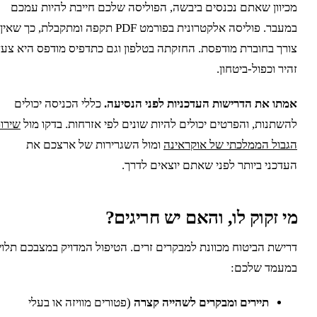
כיוון שאתם נכנסים ביבשה, הפוליסה שלכם חייבת להיות עמכם
במעבר. פוליסה אלקטרונית בפורמט PDF תקפה ומתקבלת, כך שאין
ורך בחוברת מודפסת. החזקתה בטלפון וגם כתדפיס מודפס היא צעד
היר וכפול-ביטחון.
מתו את הדרישות העדכניות לפני הנסיעה.
כללי הכניסה יכולים
השתנות, והפרטים יכולים להיות שונים לפי אזרחות. בדקו מול
שירות
גבול הממלכתי של אוקראינה
ומול השגרירות של ארצכם את
עדכני ביותר לפני שאתם יוצאים לדרך.
י זקוק לו, והאם יש חריגים?
רישת הביטוח מכוונת למבקרים זרים. הטיפול המדויק במצבכם תלוי
מעמד שלכם:
תיירים ומבקרים לשהייה קצרה
(פטורים מוויזה או בעלי