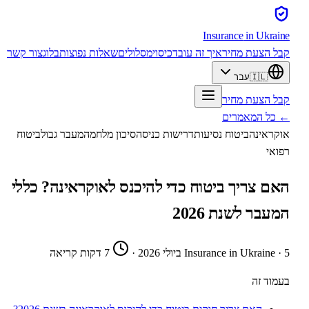
Insurance
in Ukrain
בל הצעת מחיר
איך זה עובד
כיסוי
מסלולים
שאלות נפוצות
בלוג
צור קשר
🇮🇱
עבר
בל הצעת מחיר
 כל המאמרים
וקראינה
ביטוח נסיעות
דרישות כניסה
סיכון מלחמה
מעבר גבול
ביטוח
פואי
אם צריך ביטוח כדי להיכנס לאוקראינה? כללי
מעבר לשנת 2026
י 2026
·
Insurance in Ukraine
·
7 דקות קריאה
עמוד זה