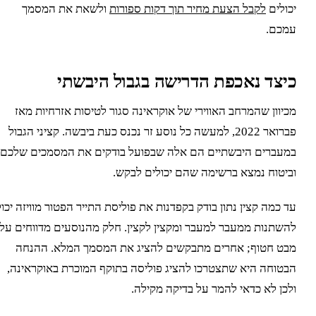
כולים
לקבל הצעת מחיר תוך דקות ספורות
ולשאת את המסמך
מכם.
יצד נאכפת הדרישה בגבול היבשתי
כיוון שהמרחב האווירי של אוקראינה סגור לטיסות אזרחיות מאז
פברואר 2022, למעשה כל נוסע זר נכנס כעת ביבשה. קציני הגבול
מעברים היבשתיים הם אלה שבפועל בודקים את המסמכים שלכם,
ביטוח נמצא ברשימה שהם יכולים לבקש.
ד כמה קצין נתון בודק בקפדנות את פוליסת התייר הפטור מוויזה יכול
השתנות ממעבר למעבר ומקצין לקצין. חלק מהנוסעים מדווחים על
בט חטוף; אחרים מתבקשים להציג את המסמך המלא. ההנחה
בטוחה היא שתצטרכו להציג פוליסה בתוקף המוכרת באוקראינה,
לכן לא כדאי להמר על בדיקה מקילה.