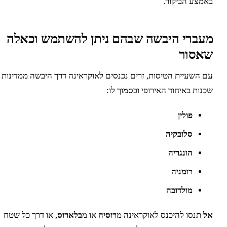
אמצע הביקור.
עברי היבשה שבהם ניתן להשתמש וכאלה
אסור
ם השעיית הטיסות, זרים נכנסים לאוקראינה דרך היבשה ממדינות
כנות באיחוד האירופי ובסמוך לו:
פולין
סלובקיה
הונגריה
רומניה
מולדובה
ל
תנסו להיכנס לאוקראינה מ
רוסיה
או מ
בלארוס
, או דרך כל שטח