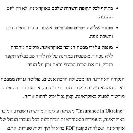
בתוקף לכל תקופת השהות שלכם
באוקראינה, לא רק ליום
ההגעה.
מכסה שלושה דברים ספציפיים
: אשפוז, פינוי רפואי חירום
והשבת גופה.
מונפק על ידי מבטח המוכר באוקראינה.
פוליסה מחברה
ללא נוכחות משפטית במדינה עלולה להיחשב כבלתי תקפה
בגבול, גם אם סכום הכיסוי נראה נכון על הנייר.
נקודה האחרונה הזו מכשילה הרבה אנשים. פוליסה גנרית ממבטח
ארץ המוצא עשויה לנקוב בסכום כיסוי גבוה, אך אם החברה אינה
ורשית לפעול באוקראינה, קצין גבול יכול לדחות אותה.
“Insurance in Ukraine” מנפיקה פוליסות מורשות רשמית, המוכרות
אוקראינה, העומדות בסטנדרט זה ומתקבלות בכל מעברי הגבול של
אוקראינה, ונשלחות כקובץ PDF בדוא״ל תוך דקות ספורות. אתם