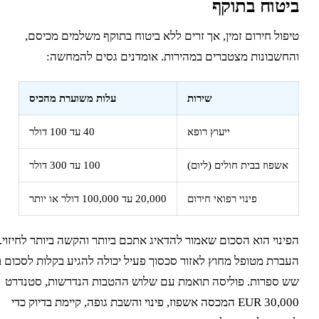
יטוח בתוקף
יפול חירום זמין, אך זרים ללא ביטוח בתוקף משלמים מכיסם,
החשבונות מצטברים במהירות. אומדנים גסים להמחשה:
שירות
עלות משוערת מהכיס
ייעוץ רופא
40 עד 100 דולר
אשפוז בבית חולים (ליום)
100 עד 300 דולר
פינוי רפואי חירום
20,000 עד 100,000 דולר או יותר
פינוי הוא הסכום שאמור להדאיג אתכם ביותר והקשה ביותר לחיזוי.
עברת מטופל מחוץ לאזור סכסוך פעיל יכולה להגיע בקלות לסכום בן
ש ספרות. פוליסה תואמת עם שלוש ההטבות הנדרשות, סטנדרט
30,000 EUR המכסה אשפוז, פינוי והשבת גופה, קיימת בדיוק כדי