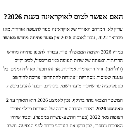
אם אפשר לטוס לאוקראינה בשנת 2026?
דיין לא. המרחב האווירי של אוקראינה סגור לתעופה אזרחית מאז
ואר 2022, ונכון לאמצע 2026
אין מועד פתיחה מחדש מאושר
.
במרץ 2026 הקימה הממשלה צוות עבודה לתכנון פתיחה מחדש
דרגתית ובטוחה של שדות תעופה כמו בוריספיל, לביב וקייב
ז’וליאני). זוהי התקדמות אמיתית, אך זהו תכנון, לא לוח זמנים. כל
ענה שטיסות מסחריות “עומדות להתחדש” צריכה להיחשב
ספקולציה עד שיוכרז מועד רשמי. בינתיים, תכננו להגיע ביבשה.
משטר הצבאי נותר בתוקף. נכון לאמצע 2026 הוא הוארך עד
2
אוגוסט 2026
באחת מסדרה ארוכה של הארכות פרלמנטריות
רצופות מאז 2022 (בערך התשע-עשרה במספר), וסביר שיהיו
ארכות נוספות, לכן בדקו את העדכני ביותר לפני הנסיעה. חשוב