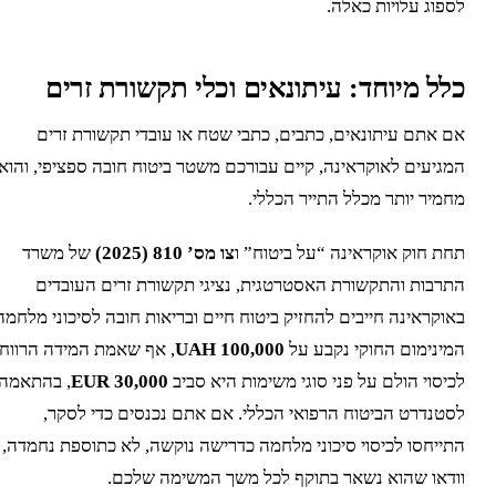
ספוג עלויות כאלה.
לל מיוחד: עיתונאים וכלי תקשורת זרים
ם אתם עיתונאים, כתבים, כתבי שטח או עובדי תקשורת זרים
מגיעים לאוקראינה, קיים עבורכם משטר ביטוח חובה ספציפי, והוא
חמיר יותר מכלל התייר הכללי.
חת חוק אוקראינה “על ביטוח” ו
צו מס’ 810 (2025)
של משרד
תרבות והתקשורת האסטרטגית, נציגי תקשורת זרים העובדים
אוקראינה חייבים להחזיק ביטוח חיים ובריאות חובה לסיכוני מלחמה.
מינימום החוקי נקבע על
100,000 UAH
, אף שאמת המידה הרווחת
כיסוי הולם על פני סוגי משימות היא סביב
30,000 EUR
, בהתאמה
סטנדרט הביטוח הרפואי הכללי. אם אתם נכנסים כדי לסקר,
תייחסו לכיסוי סיכוני מלחמה כדרישה נוקשה, לא כתוספת נחמדה,
ודאו שהוא נשאר בתוקף לכל משך המשימה שלכם.