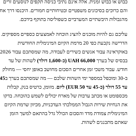
בוש או כבוש זמנית. אלה אינם נתיבי כניסה תקפים לנוסעים זרים
הם כרוכים בסיכונים משפטיים ובטיחותיים חמורים. היכנסו דרך אחד
הגבולות היבשתיים המערביים כשפוליסה בתוקף בידכם.
ליכם גם להיות מוכנים להציג הוכחה לאמצעים כספיים מספיקים.
הדרישה נקבעת כפי 20 מרמת הקיום המינימלית החודשית
באוקראינה עבור אנשים כשירים לעבודה, מה שמסתכם עבור 2026
בסיס של בערך
66,000 UAH (כ-1,600 דולר)
לשהות של עד
ודש. עבור משכי זמן אחרים הסכום מחושב באופן יחסי — מחולק
פר ימי השהות שלכם — מה שמסתכם בערך ב
45
דולר (כ-45 עד 50 EUR) ליום
. מזומן, כרטיס בנק, קבלות
כספומט או מכתב ערבות של מארח יכולים לשמש כהוכחה. בדקו
ת הנחיות שירות הגבול הממלכתי העדכניות, מכיוון שרמת הקיום
מינימלית צמודת מדד והסכום הכולל גדל בהתאם למשך הזמן
אתם מתכננים לשהות.