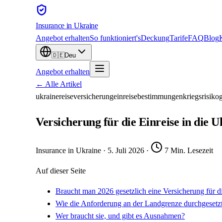
Insurance
in Ukraine
Angebot erhalten
So funktioniert's
Deckung
Tarife
FAQ
Blog
🇩🇪
Deu
Angebot erhalten
← Alle Artikel
ukraine
reiseversicherung
einreisebestimmungen
kriegsrisiko
g
Versicherung für die Einreise in die 
Insurance in Ukraine
·
5. Juli 2026
·
7 Min. Lesezeit
Auf dieser Seite
Braucht man 2026 gesetzlich eine Versicherung für di
Wie die Anforderung an der Landgrenze durchgesetz
Wer braucht sie, und gibt es Ausnahmen?