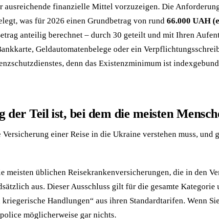
er ausreichende finanzielle Mittel vorzuzeigen. Die Anforderun
elegt, was für 2026 einen Grundbetrag von rund
66.000 UAH (e
trag anteilig berechnet – durch 30 geteilt und mit Ihren Aufent
 Bankkarte, Geldautomatenbelege oder ein Verpflichtungsschrei
Grenzschutzdienstes, denn das Existenzminimum ist indexgebun
er Teil ist, bei dem die meisten Mensche
ie Versicherung einer Reise in die Ukraine verstehen muss, und
die meisten üblichen Reisekrankenversicherungen, die in den Ve
sätzlich aus. Dieser Ausschluss gilt für die gesamte Kategorie 
kriegerische Handlungen“ aus ihren Standardtarifen. Wenn Sie 
police möglicherweise gar nichts.