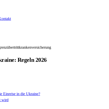
Kontakt
renzübertritt
krankenversicherung
Ukraine: Regeln 2026
e Einreise in die Ukraine?
t wird