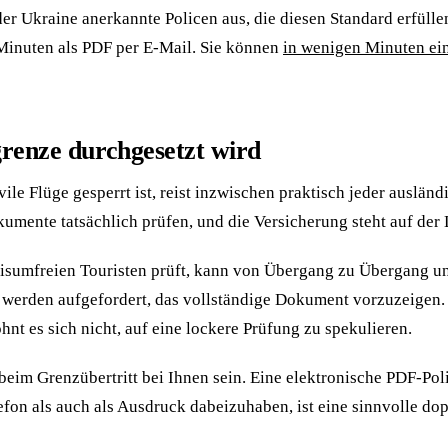
in der Ukraine anerkannte Policen aus, die diesen Standard erfü
r Minuten als PDF per E-Mail. Sie können
in wenigen Minuten ei
renze durchgesetzt wird
vile Flüge gesperrt ist, reist inzwischen praktisch jeder ausl
umente tatsächlich prüfen, und die Versicherung steht auf der 
 visumfreien Touristen prüft, kann von Übergang zu Übergang 
werden aufgefordert, das vollständige Dokument vorzuzeigen. Di
nt es sich nicht, auf eine lockere Prüfung zu spekulieren.
eim Grenzübertritt bei Ihnen sein. Eine elektronische PDF-Polic
efon als auch als Ausdruck dabeizuhaben, ist eine sinnvolle do