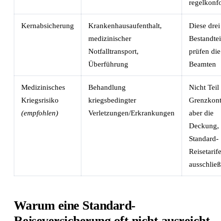
regelkonf
Kernabsicherung
Krankenhausaufenthalt,
Diese drei
medizinischer
Bestandtei
Notfalltransport,
prüfen die
Überführung
Beamten
Medizinisches
Behandlung
Nicht Teil
Kriegsrisiko
kriegsbedingter
Grenzkont
(empfohlen)
Verletzungen/Erkrankungen
aber die
Deckung, 
Standard-
Reisetarif
ausschlie
Warum eine Standard-
Reiseversicherung oft nicht ausreicht