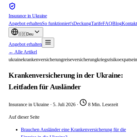
Insurance
in Ukraine
Angebot erhalten
So funktioniert's
Deckung
Tarife
FAQ
Blog
Kontak
🇩🇪
Deu
Angebot erhalten
← Alle Artikel
ukraine
krankenversicherung
reiseversicherung
kriegsrisiko
expats
ei
Krankenversicherung in der Ukraine:
Leitfaden für Ausländer
Insurance in Ukraine
·
5. Juli 2026
·
8 Min. Lesezeit
Auf dieser Seite
Brauchen Ausländer eine Krankenversicherung für die